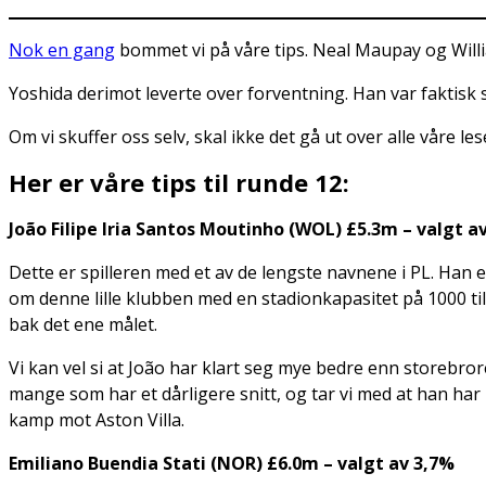
Nok en gang
bommet vi på våre tips. Neal Maupay og Willia
Yoshida derimot leverte over forventning. Han var faktisk s
Om vi skuffer oss selv, skal ikke det gå ut over alle våre le
Her er våre tips til runde 12:
João Filipe Iria Santos Moutinho (WOL) £5.3m – valgt a
Dette er spilleren med et av de lengste navnene i PL. Han 
om denne lille klubben med en stadionkapasitet på 1000 t
bak det ene målet.
Vi kan vel si at João har klart seg mye bedre enn storebrore
mange som har et dårligere snitt, og tar vi med at han har 1
kamp mot Aston Villa.
Emiliano Buendia Stati (NOR) £6.0m – valgt av 3,7%