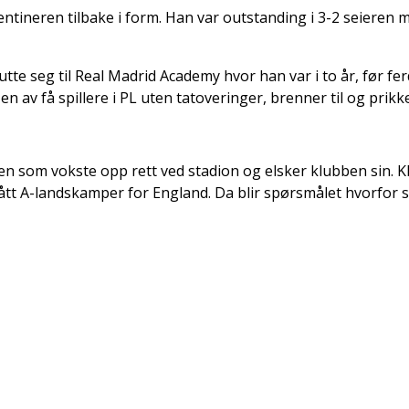
ineren tilbake i form. Han var outstanding i 3-2 seieren mot
tte seg til Real Madrid Academy hvor han var i to år, før ferd
n av få spillere i PL uten tatoveringer, brenner til og prik
n som vokste opp rett ved stadion og elsker klubben sin. K
fått A-landskamper for England. Da blir spørsmålet hvorfor s