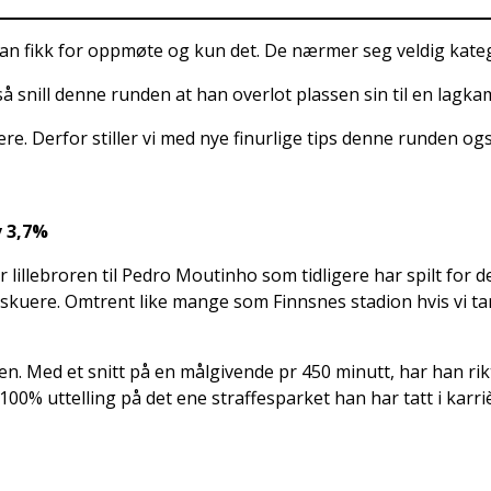
n fikk for oppmøte og kun det. De nærmer seg veldig kategor
å snill denne runden at han overlot plassen sin til en lagkam
sere. Derfor stiller vi med nye finurlige tips denne runden ogs
v 3,7%
er lillebroren til Pedro Moutinho som tidligere har spilt fo
ilskuere. Omtrent like mange som Finnsnes stadion hvis vi
n. Med et snitt på en målgivende pr 450 minutt, har han rikti
00% uttelling på det ene straffesparket han har tatt i karriè