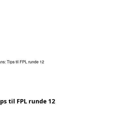
NYHETER
TERMIN
KAMPKART
TABELL
LIVE
s: Tips til FPL runde 12
ps til FPL runde 12