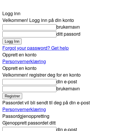
Logg inn
Velkommen! Logg inn på din konto
brukernavn
ditt passord
Forgot your password? Get help
Opprett en konto
Personvernerklæring
Opprett en konto
Velkommen! registrer deg for en konto
din e-post
brukernavn
Passordet vil bli sendt til deg på din e-post
Personvernerklæring
Passordgjenoppretting
Gjenopprett passordet ditt
din e-post