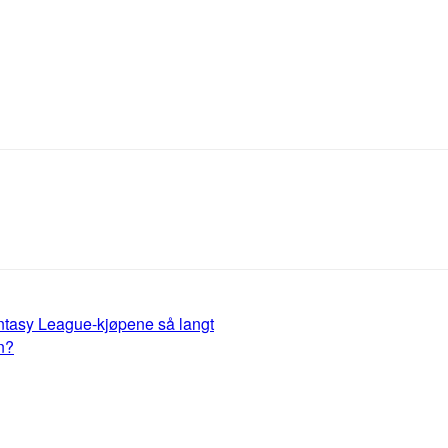
antasy League-kjøpene så langt
n?