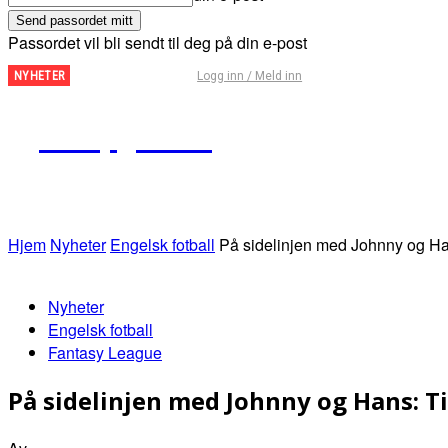
Passordet vil bli sendt til deg på din e-post
Fantasy
Logg inn / Meld inn
NYHETER
Premier
League
Kampguiden
– Tips
for
runde
29
Hjem
Nyheter
Engelsk fotball
På sidelinjen med Johnny og Han
Nyheter
Engelsk fotball
Fantasy League
På sidelinjen med Johnny og Hans: Ti