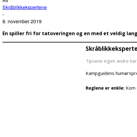
Av
Skråblikkekspertene
-
8. november 2019
En spiller fri for tatoveringen og en med et veldig lan
Skråblikkekspert
Tipsene ingen andre har 
Kampguidens humørspred
Reglene er enkle:
Kom m