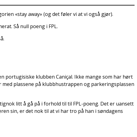
ien «stay away» (og det føler vi at vi også gjør).
erat. Så null poeng i FPL.
å.
r den portugisiske klubben Caniçal. Ikke mange som har hørt
 tar med plassene på klubbhustrappen og parkeringsplassen
gnok litt å gå på i forhold til til FPL-poeng. Det er uansett
ren sin, er det nok til at vi har tro på han i søndagens