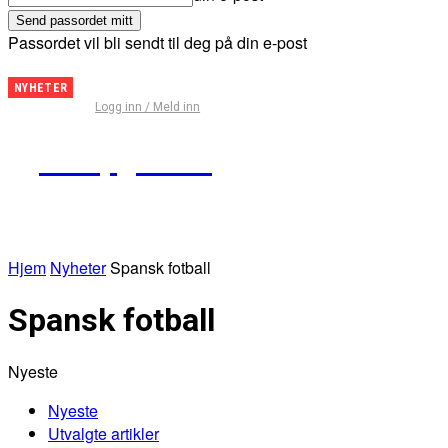
Passordet vil bli sendt til deg på din e-post
Fantasy
NYHETER
Logg inn / Meld inn
Premier
League
Kampguiden
– Tips
for
runde
29
Hjem
Nyheter
Spansk fotball
Spansk fotball
Nyeste
Nyeste
Utvalgte artikler