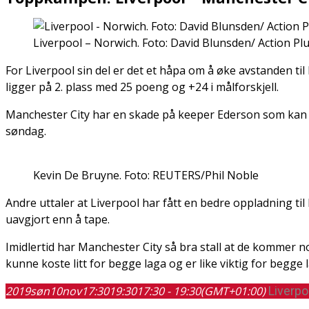
Liverpool – Norwich. Foto: David Blunsden/ Action Pl
For Liverpool sin del er det et håpa om å øke avstanden ti
ligger på 2. plass med 25 poeng og +24 i målforskjell.
Manchester City har en skade på keeper Ederson som kan s
søndag.
Kevin De Bruyne. Foto: REUTERS/Phil Noble
Andre uttaler at Liverpool har fått en bedre oppladning til
uavgjort enn å tape.
Imidlertid har Manchester City så bra stall at de kommer n
kunne koste litt for begge laga og er like viktig for begge 
2019
søn
10
nov
17:30
19:30
17:30 - 19:30
(GMT+01:00)
Liverpo