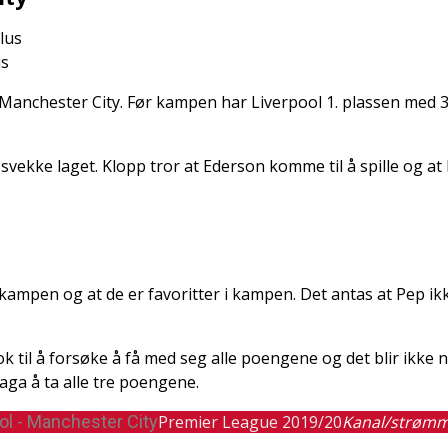
us
l Manchester City. Før kampen har Liverpool 1. plassen med 
vekke laget. Klopp tror at Ederson komme til å spille og a
 kampen og at de er favoritter i kampen. Det antas at Pep ikk
ok til å forsøke å få med seg alle poengene og det blir ikk
laga å ta alle tre poengene.
ol - Manchester City
Premier League 2019/20
Kanal/strømm