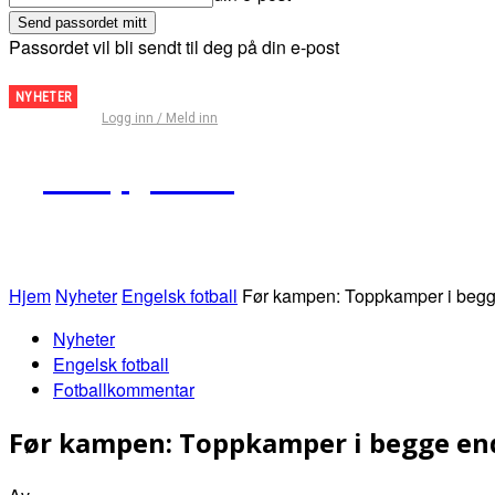
Passordet vil bli sendt til deg på din e-post
Fantasy
NYHETER
Logg inn / Meld inn
Premier
League
Kampguiden
– Tips
for
runde
29
Hjem
Nyheter
Engelsk fotball
Før kampen: Toppkamper i begge
Nyheter
Engelsk fotball
Fotballkommentar
Før kampen: Toppkamper i begge end