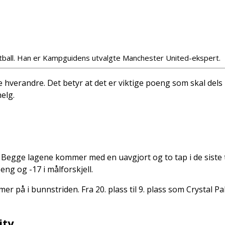
tball. Han er Kampguidens utvalgte Manchester United-ekspert.
verandre. Det betyr at det er viktige poeng som skal dels ut
helg.
Begge lagene kommer med en uavgjort og to tap i de siste 
eng og -17 i målforskjell.
r på i bunnstriden. Fra 20. plass til 9. plass som Crystal Pal
ity