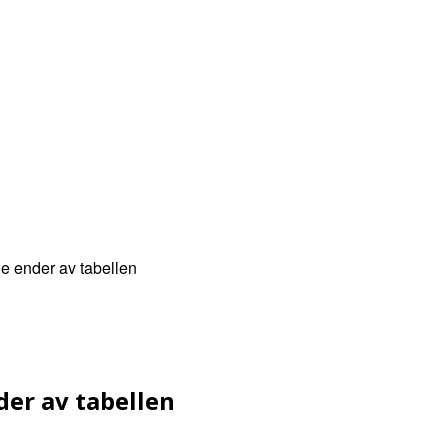
NYHETER
TERMIN
KAMPKART
TABELL
LIVE
 ender av tabellen
er av tabellen