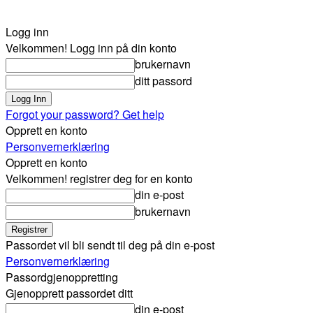
Logg inn
Velkommen! Logg inn på din konto
brukernavn
ditt passord
Forgot your password? Get help
Opprett en konto
Personvernerklæring
Opprett en konto
Velkommen! registrer deg for en konto
din e-post
brukernavn
Passordet vil bli sendt til deg på din e-post
Personvernerklæring
Passordgjenoppretting
Gjenopprett passordet ditt
din e-post