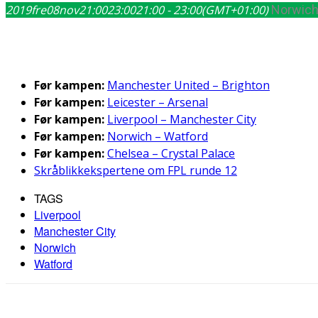
2019
fre
08
nov
21:00
23:00
21:00 - 23:00
(GMT+01:00)
Norwich
Før kampen:
Manchester United – Brighton
Før kampen:
Leicester – Arsenal
Før kampen:
Liverpool – Manchester City
Før kampen:
Norwich – Watford
Før kampen:
Chelsea – Crystal Palace
Skråblikkekspertene om FPL runde 12
TAGS
Liverpool
Manchester City
Norwich
Watford