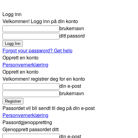
Logg inn
Velkommen! Logg inn på din konto
brukernavn
ditt passord
Forgot your password? Get help
Opprett en konto
Personvernerklæring
Opprett en konto
Velkommen! registrer deg for en konto
din e-post
brukernavn
Passordet vil bli sendt til deg på din e-post
Personvernerklæring
Passordgjenoppretting
Gjenopprett passordet ditt
din e-post