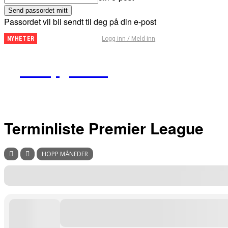
Passordet vil bli sendt til deg på din e-post
Fantasy
Logg inn / Meld inn
NYHETER
Premier
League
Kampguiden
– Tips
for
runde
29
Terminliste Premier League
HOPP MÅNEDER