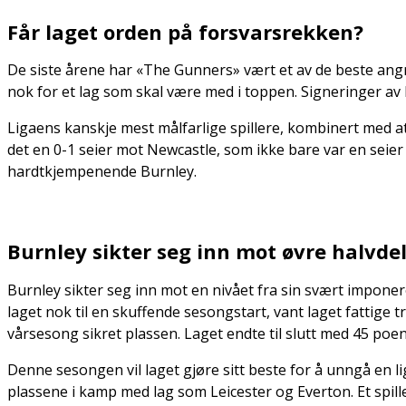
Får laget orden på forsvarsrekken?
De siste årene har «The Gunners» vært et av de beste angr
nok for et lag som skal være med i toppen. Signeringer av Lu
Ligaens kanskje mest målfarlige spillere, kombinert med at 
det en 0-1 seier mot Newcastle, som ikke bare var en seie
hardtkjempenende Burnley.
Burnley sikter seg inn mot øvre halvde
Burnley sikter seg inn mot en nivået fra sin svært imponer
laget nok til en skuffende sesongstart, vant laget fattige 
vårsesong sikret plassen. Laget endte til slutt med 45 poe
Denne sesongen vil laget gjøre sitt beste for å unngå en l
plassene i kamp med lag som Leicester og Everton. Et spill