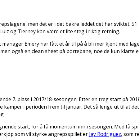
epslagene, men det er i det bakre leddet det har sviktet. 5
iz og Tierney kan være et lite steg i riktig retning.
manager Emery har fått et år til på å bli mer kjent med laget
r men også en clean sheet på bortebane, noe de kun klarte 
l
ende 7. plass i 2017/18-sesongen. Etter en treg start på 20
tre kamper i perioden frem til januar. Det så lenge ut til at 
ng.
ignende start, for å få momentum inn i sesongen. Med få spil
erkjøp som vil styrke angrepsspillet er
Jay Rodriguez
, som r