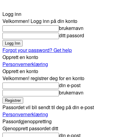
Logg inn
Velkommen! Logg inn på din konto
brukernavn
ditt passord
Forgot your password? Get help
Opprett en konto
Personvernerklæring
Opprett en konto
Velkommen! registrer deg for en konto
din e-post
brukernavn
Passordet vil bli sendt til deg på din e-post
Personvernerklæring
Passordgjenoppretting
Gjenopprett passordet ditt
din e-post