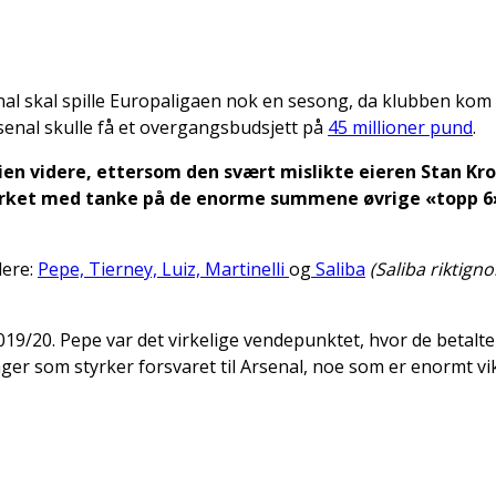
senal skal spille Europaligaen nok en sesong, da klubben ko
senal skulle få et overgangsbudsjett på
45 millioner pund
.
veien videre, ettersom den svært mislikte eieren Stan
sterket med tanke på de enorme summene øvrige «topp 6
lere:
Pepe, Tierney, Luiz, Martinelli
og
Saliba
(Saliba riktigno
19/20. Pepe var det virkelige vendepunktet, hvor de betalt
er som styrker forsvaret til Arsenal, noe som er enormt vik