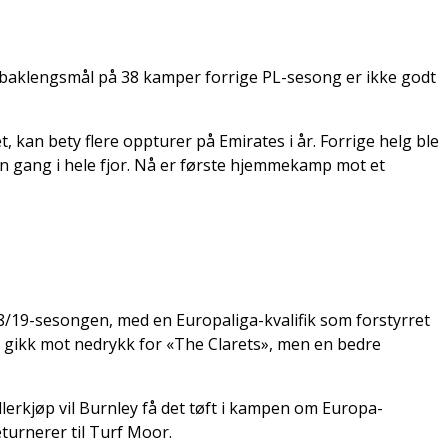
1 baklengsmål på 38 kamper forrige PL-sesong er ikke godt
, kan bety flere oppturer på Emirates i år. Forrige helg ble
en gang i hele fjor. Nå er første hjemmekamp mot et
18/19-sesongen, med en Europaliga-kvalifik som forstyrret
det gikk mot nedrykk for «The Clarets», men en bedre
lerkjøp vil Burnley få det tøft i kampen om Europa-
eturnerer til Turf Moor.