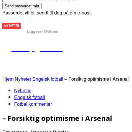
Passordet vil bli sendt til deg på din e-post
Fantasy
NYHETER
Logg inn / Meld inn
Premier
League
Kampguiden
– Tips
for
runde
29
Hjem
Nyheter
Engelsk fotball
– Forsiktig optimisme i Arsenal
Nyheter
Engelsk fotball
Fotballkommentar
– Forsiktig optimisme i Arsenal