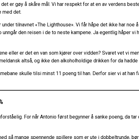
t det er gøy å skåre mål. Vi har respekt for at en av verdens bes
e med det.
år under tilnavnet «The Lighthouse». Vi får håpe det ikke har no
 unngår den reisen i de to neste kampene. Ja egentlig håper vi han
dene eller er det en van som kjører over vidden? Svaret vet vi me
eldansk altså, og ikke den alkoholholdige drikken for da hadde 
mebane skulle tilsi minst 11 poeng til han. Derfor sier vi at ha
 %
 uforståelig. For når Antonio først begynner å sanke poeng, da ta
g med så mange spennende spillere som er ute i dobbeltrunde, b