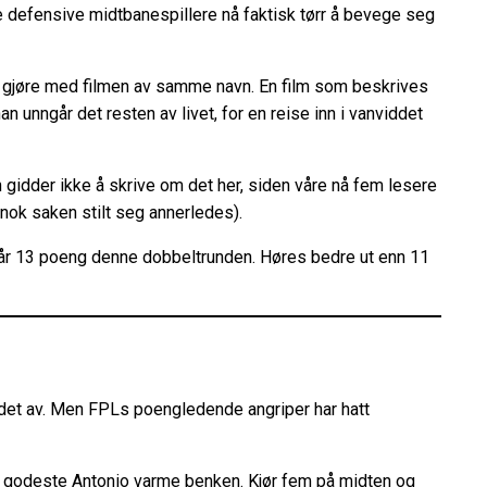
te defensive midtbanespillere nå faktisk tørr å bevege seg
e å gjøre med filmen av samme navn. En film som beskrives
 unngår det resten av livet, for en reise inn i vanviddet
n gidder ikke å skrive om det her, siden våre nå fem lesere
nok saken stilt seg annerledes).
n får 13 poeng denne dobbeltrunden. Høres bedre ut enn 11
r det av. Men FPLs poengledende angriper har hatt
ør godeste Antonio varme benken. Kjør fem på midten og