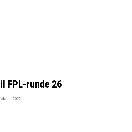
NYHETER
TERMINLI
KAMPKART
TABELL
LIVE
til FPL-runde 26
 februar 2022