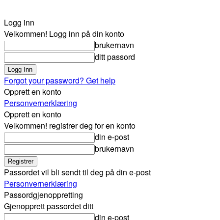
Logg inn
Velkommen! Logg inn på din konto
brukernavn
ditt passord
Forgot your password? Get help
Opprett en konto
Personvernerklæring
Opprett en konto
Velkommen! registrer deg for en konto
din e-post
brukernavn
Passordet vil bli sendt til deg på din e-post
Personvernerklæring
Passordgjenoppretting
Gjenopprett passordet ditt
din e-post