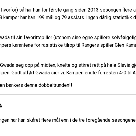
 hvorfor) så har han for første gang siden 2013 sesongen flere a
amper har han 199 mål og 79 assists. Ingen dårlig statistikk de
a til sin favorittspiller (utenom sine egne spillere selvfølgeli
ampers karantene for rasistiske tilrop til Rangers spiller Glen K
 Gwada seg opp på midten, knelte og stirret rett på hele Slavia g
pen. Godt utført Gwada sier vi. Kampen endte forresten 4-0 til A
r en bankers denne dobbeltrunden!!
%
ngen har han skåret flere mål enn i de tre foregående sesongen