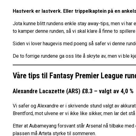
Hastverk er lastverk. Eller trippelkaptein på en anke
Jota kunne blitt rundens enkle stay away-tips, men vi har en
to kamper denne runden, så vi skal klare å finne to spille
Siden vi lover haugevis med poeng så safer vi denne rund
De to forrige rundene ga oss lite å skryte av, men vi ble k
Våre tips til Fantasy Premier League ru
Alexandre Lacazette (ARS) £8.3 – valgt av 4,0 %
Vi safer og Alexandre er i skrivende stund valgt av akku
Brentford, mot ulvene er vi ikke like sikker, men lar det stå t
Etter at Aubameyang forsvant står Arsenal nå tilbake med e
plassen må Arteta styrke til sommeren.