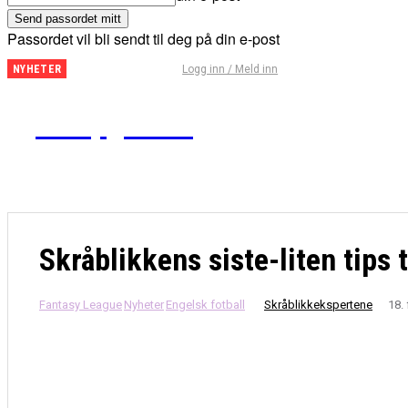
Passordet vil bli sendt til deg på din e-post
Fantasy
Logg inn / Meld inn
NYHETER
Premier
League
Kampguiden
– Tips
for
runde
29
Skråblikkens siste-liten tips 
Fantasy League
Nyheter
Engelsk fotball
Skråblikkekspertene
18.