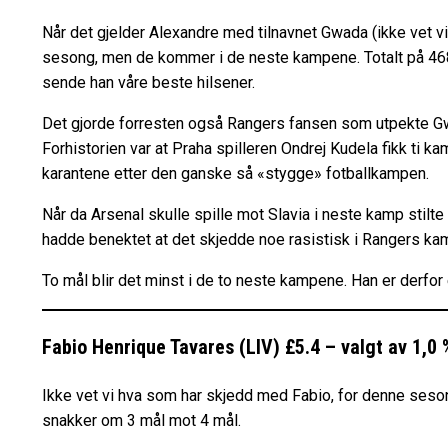
Når det gjelder Alexandre med tilnavnet Gwada (ikke vet vi
sesong, men de kommer i de neste kampene. Totalt på 468 k
sende han våre beste hilsener.
Det gjorde forresten også Rangers fansen som utpekte Gwad
Forhistorien var at Praha spilleren Ondrej Kudela fikk ti k
karantene etter den ganske så «stygge» fotballkampen.
Når da Arsenal skulle spille mot Slavia i neste kamp stilte
hadde benektet at det skjedde noe rasistisk i Rangers kam
To mål blir det minst i de to neste kampene. Han er derfo
Fabio Henrique Tavares (LIV) £5.4 – valgt av 1,0 
Ikke vet vi hva som har skjedd med Fabio, for denne seso
snakker om 3 mål mot 4 mål.