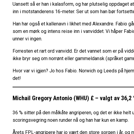
Uansett så er han i kalasform, og har plutselig oppdaget a
inn i motstanderens 16-meter. Ser ut som han bør fortsett
Han har også et kallenavn i likhet med Alexandre. Fabio g
som en mørk og intens reise inn i vanviddet. Vi håper Fabio
unner vi ingen.
Forresten et rart ord vanvidd. Er det vannet som er på vid
ikke bryr seg om norrønt eller gammeldansk (språket gamm
Hvor var vi igjen? Jo hos Fabio. Norwich og Leeds på hjem
det!
Michail Gregory Antonio (WHU) £ – valgt av 36,2
36 % sitter på den målkåte angriperen, og det er ikke helt
scoringsvegring noen runder nå og han har kun en kamp.
Årets FPL-angripere har jo vært den store sorgen i år, o