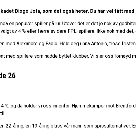
lskadet Diogo Jota, som det også heter. Du har vel fått med
da en populær spiller på lur. Utover det er det jo nok av godbiter 
re valgt av 4 % eller færre av dere FPL-spillere. Ikke nok med de
en med Alexandre og Fabio. Hold deg unna Antonio, tross fristen
jent med spillere som hadde byttet klubber. Vi sier oss fornøyd m
nde 26
rat 4 %, og da holder vi oss innenfor. Hjemmekamper mot Brentf
il.
n 22-åring, en 19-åring pluss vår mann som spissalternativer. En