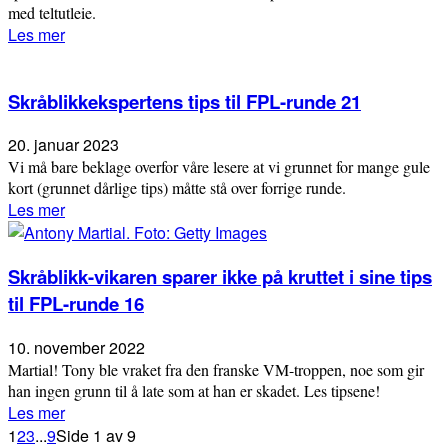
med teltutleie.
Les mer
Skråblikkekspertens tips til FPL-runde 21
20. januar 2023
Vi må bare beklage overfor våre lesere at vi grunnet for mange gule
kort (grunnet dårlige tips) måtte stå over forrige runde.
Les mer
Skråblikk-vikaren sparer ikke på kruttet i sine tips
til FPL-runde 16
10. november 2022
Martial! Tony ble vraket fra den franske VM-troppen, noe som gir
han ingen grunn til å late som at han er skadet. Les tipsene!
Les mer
1
2
3
...
9
Side 1 av 9