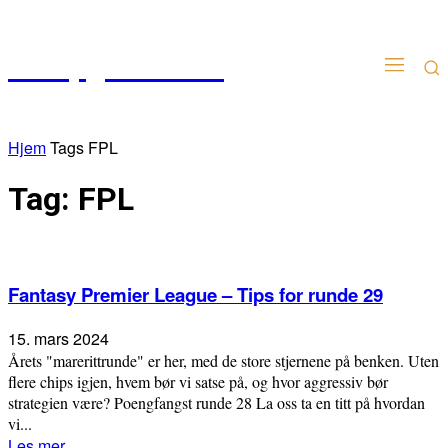
Kampgudien.no
Hjem
Tags
FPL
Tag: FPL
Fantasy Premier League – Tips for runde 29
15. mars 2024
Årets "marerittrunde" er her, med de store stjernene på benken. Uten
flere chips igjen, hvem bør vi satse på, og hvor aggressiv bør
strategien være? Poengfangst runde 28 La oss ta en titt på hvordan
vi...
Les mer