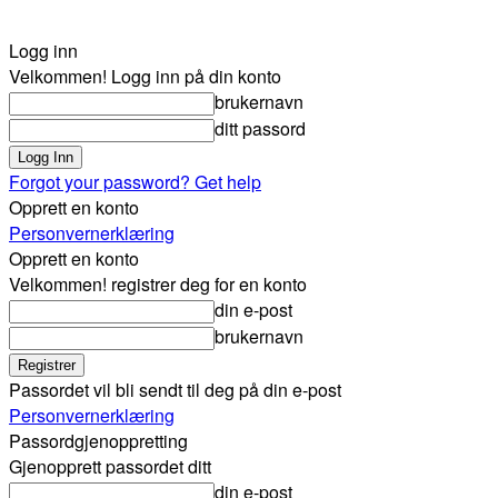
Logg inn
Velkommen! Logg inn på din konto
brukernavn
ditt passord
Forgot your password? Get help
Opprett en konto
Personvernerklæring
Opprett en konto
Velkommen! registrer deg for en konto
din e-post
brukernavn
Passordet vil bli sendt til deg på din e-post
Personvernerklæring
Passordgjenoppretting
Gjenopprett passordet ditt
din e-post