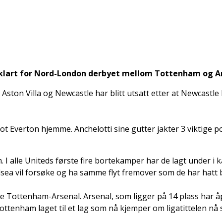
 klart for Nord-London derbyet mellom Tottenham og A
Aston Villa og Newcastle har blitt utsatt etter at Newcastle
 Everton hjemme. Anchelotti sine gutter jakter 3 viktige po
I alle Uniteds første fire bortekamper har de lagt under i k
 vil forsøke og ha samme flyt fremover som de har hatt bako
 Tottenham-Arsenal. Arsenal, som ligger på 14 plass har åp
Tottenham laget til et lag som nå kjemper om ligatittelen nå