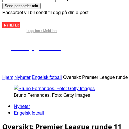
Passordet vil bli sendt til deg på din e-post
Fantasy
NYHETER
Logg inn / Meld inn
Premier
League
Kampguiden
– Tips
for
runde
29
Hjem
Nyheter
Engelsk fotball
Oversikt: Premier League runde
Bruno Fernandes. Foto: Getty Images
Nyheter
Engelsk fotball
Oversikt: Premier League runde 11