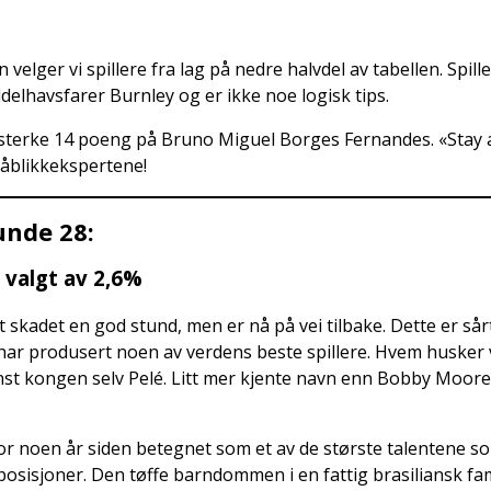
elger vi spillere fra lag på nedre halvdel av tabellen. Spille
lhavsfarer Burnley og er ikke noe logisk tips.
ed sterke 14 poeng på Bruno Miguel Borges Fernandes. «St
kråblikkekspertene!
unde 28:
valgt av 2,6%
adet en god stund, men er nå på vei tilbake. Dette er sårt tr
ar produsert noen av verdens beste spillere. Hvem husker 
inst kongen selv Pelé. Litt mer kjente navn enn Bobby Moor
 for noen år siden betegnet som et av de største talentene som
ve posisjoner. Den tøffe barndommen i en fattig brasiliansk 