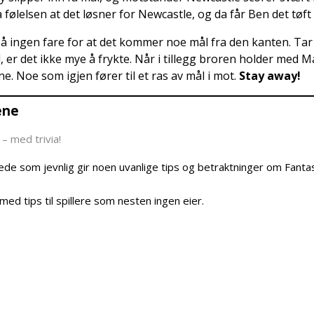
på følelsen at det løsner for Newcastle, og da får Ben det tøf
så ingen fare for at det kommer noe mål fra den kanten. Tar 
l, er det ikke mye å frykte. Når i tillegg broren holder me
. Noe som igjen fører til et ras av mål i mot.
Stay away!
ene
– med trivia!
e som jevnlig gir noen uvanlige tips og betraktninger om Fanta
ed tips til spillere som nesten ingen eier.