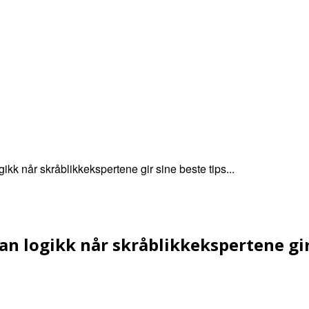
NYHETER
TERMIN
KAMPKART
TABELL
LIVE
kk når skråblikkekspertene gir sine beste tips...
an logikk når skråblikkekspertene gir