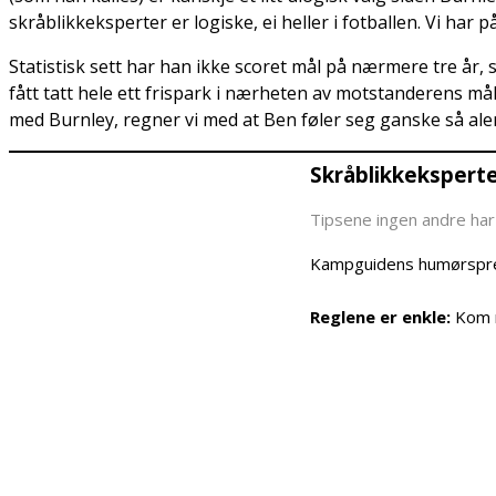
skråblikkeksperter er logiske, ei heller i fotballen. Vi har 
Statistisk sett har han ikke scoret mål på nærmere tre år, 
fått tatt hele ett frispark i nærheten av motstanderens må
med Burnley, regner vi med at Ben føler seg ganske så alene
Skråblikkekspert
Tipsene ingen andre har 
Kampguidens humørspred
Reglene er enkle:
Kom m