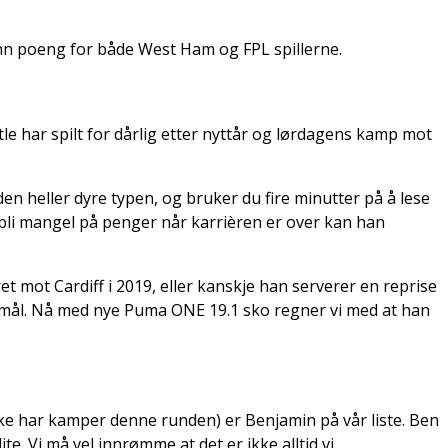
nn poeng for både West Ham og FPL spillerne.
tle har spilt for dårlig etter nyttår og lørdagens kamp mot
den heller dyre typen, og bruker du fire minutter på å lese
l bli mangel på penger når karrièren er over kan han
 mot Cardiff i 2019, eller kanskje han serverer en reprise
s mål. Nå med nye Puma ONE 19.1 sko regner vi med at han
e ikke har kamper denne runden) er Benjamin på vår liste. Ben
te. Vi må vel innrømme at det er ikke alltid vi