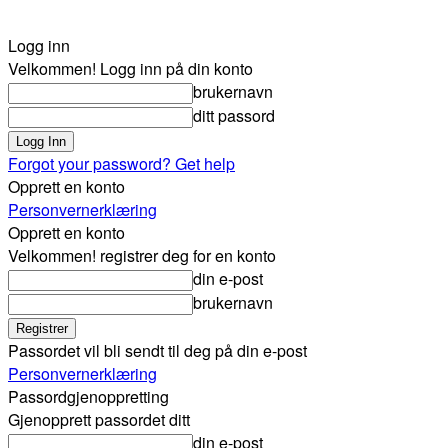
Logg inn
Velkommen! Logg inn på din konto
brukernavn
ditt passord
Forgot your password? Get help
Opprett en konto
Personvernerklæring
Opprett en konto
Velkommen! registrer deg for en konto
din e-post
brukernavn
Passordet vil bli sendt til deg på din e-post
Personvernerklæring
Passordgjenoppretting
Gjenopprett passordet ditt
din e-post