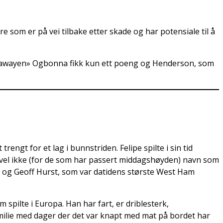
re som er på vei tilbake etter skade og har potensiale til å
ay awayen» Ogbonna fikk kun ett poeng og Henderson, som
engt for et lag i bunnstriden. Felipe spilte i sin tid
vel ikke (for de som har passert middagshøyden) navn som
e og Geoff Hurst, som var datidens største West Ham
 spilte i Europa. Han har fart, er driblesterk,
familie med dager der det var knapt med mat på bordet har