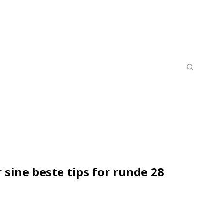
LISTER
KAMPER PÅ TV/STRØMMING
MORE
 sine beste tips for runde 28