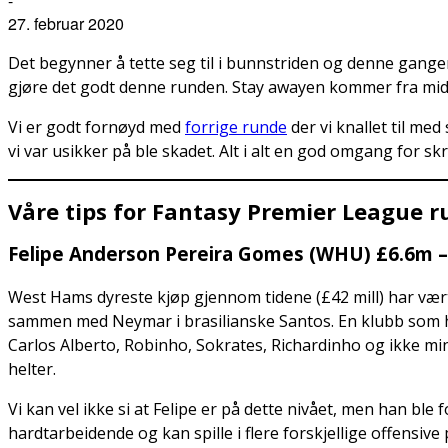
-
27. februar 2020
Det begynner å tette seg til i bunnstriden og denne gangen v
gjøre det godt denne runden. Stay awayen kommer fra midde
Vi er godt fornøyd med
forrige runde
der vi knallet til m
vi var usikker på ble skadet. Alt i alt en god omgang for s
Våre tips for Fantasy Premier League r
Felipe Anderson Pereira Gomes (WHU) £6.6m – 
West Hams dyreste kjøp gjennom tidene (£42 mill) har vært sk
sammen med Neymar i brasilianske Santos. En klubb som h
Carlos Alberto, Robinho, Sokrates, Richardinho og ikke m
helter.
Vi kan vel ikke si at Felipe er på dette nivået, men han ble
hardtarbeidende og kan spille i flere forskjellige offensi