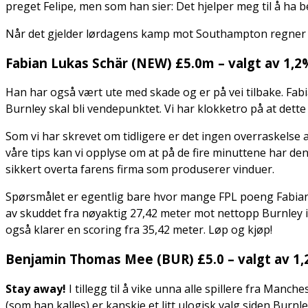
preget Felipe, men som han sier: Det hjelper meg til å ha b
Når det gjelder lørdagens kamp mot Southampton regner v
Fabian Lukas Schär (NEW) £5.0m – valgt av 1,2
Han har også vært ute med skade og er på vei tilbake. Fabia
Burnley skal bli vendepunktet. Vi har klokketro på at dett
Som vi har skrevet om tidligere er det ingen overraskelse at
våre tips kan vi opplyse om at på de fire minuttene har den
sikkert overta farens firma som produserer vinduer.
Spørsmålet er egentlig bare hvor mange FPL poeng Fabian få
av skuddet fra nøyaktig 27,42 meter mot nettopp Burnley i
også klarer en scoring fra 35,42 meter. Løp og kjøp!
Benjamin Thomas Mee (BUR) £5.0 – valgt av 1
Stay away!
I tillegg til å vike unna alle spillere fra Manc
(som han kalles) er kanskje et litt ulogisk valg siden Burnl