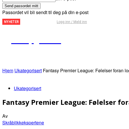
Passordet vil bli sendt til deg på din e-post
Fantasy
Logg inn / Meld inn
NYHETER
Premier
League
Kampguiden
– Tips
for
runde
29
Hjem
Ukategorisert
Fantasy Premier League: Følelser foran logi
Ukategorisert
Fantasy Premier League: Følelser for
Av
Skråblikkekspertene