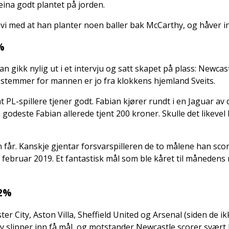
eina godt plantet på jorden.
i med at han planter noen baller bak McCarthy, og håver i
%
n gikk nylig ut i et intervju og satt skapet på plass: Newcas
e stemmer for mannen er jo fra klokkens hjemland Sveits.
 PL-spillere tjener godt. Fabian kjører rundt i en Jaguar av 
 godeste Fabian allerede tjent 200 kroner. Skulle det likeve
r. Kanskje gjentar forsvarspilleren de to målene han scoret
 februar 2019. Et fantastisk mål som ble kåret til måneden
,2%
hester City, Aston Villa, Sheffield United og Arsenal (siden d
ey slipper inn få mål, og motstander Newcastle scorer svært li