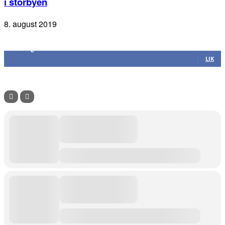
i storbyen
8. august 2019
Følg oss
305
Følgere
LIK