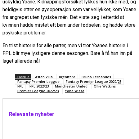
uskyldig Yoane. Kidnappingsforsøket lykkes hun ikke med, og
heldigvis etter en øyeoperasjon som var vellykket, kom Yoane
fra angrepet uten fysiske mén. Det viste seg i ettertid at
kvinnen hadde mistet ett barn under fødselen, og hadde store
psykiske problemer.
En trist historie for alle parter, men vi tror Yoanes historie i
FPL blir mye lystigere denne sesongen. Bare å få han inn på
laget allerede nå!
EMNER
Aston Villa
Brentford
Bruno Fernandes
Fantasy Premier League
Fantasy Premier League 2022/23
FPL
FPL 2022/23
Manchester United
Ollie Watkins
Premier League 2022/23
Yona Wissa
Relevante nyheter