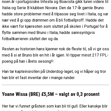
noen år i portugisiske Infesta og Boavista gikk turen videre til
Italia og Serie B klubben Novara. Den da 17-år gamle Bruno
hadde store problemer med å tilpasse seg livet i Italia, og var
nær ved å gi opp drømmen om å bli fotballproff. Hadde det
ikke vært for kjæresten som sluttet på skolen i Portugal for å
flytte sammen med Bruno i Italia, hadde sannsynligvis
fotballkarrieren sluttet der og da.
Resten av historien hans kjenner nok de fleste til, så vi gir oss
med å si at Bruno blir en hit i år igjen. Vi tipper minst 217 FPL-
poeng på han i årets sesong!!
Han tar kapteinsrollen på Underdog-laget, og vi håper og tror
han blir et fast inventar der i mange runder.
Yoane Wissa (BRE) £5,5M – valgt av 0,3
prosent
Her har vi funnet gråstein som kan bli til gull. Eller kanskje blir