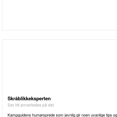
Skråblikkeksperten
Ser litt annerledes på det
Kampguidens humørsprede som jevnlig gir noen uvanlige tips o