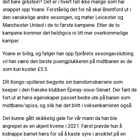
det bare gråstein? Det er i hvert fall ikke mange som har
snappet opp Yoane. Forståelig det for nå skal Brentford ut i
den vanskelige andre sesongen, og møter Leicester og
Manchester United i de to første kampene. Etter de to
kampene kommer det heldigvis ni litt mer overkommelige
kamper.
Yoane er billig, og følger han opp fjorårets sesongavslutning
vil han være den beste poengplukkeren på midtbanen av de
som kun koster £5.5.
DR Kongo-spilleren begynte sin barndomskarriere som
keeper i den franske klubben Épinay-sous-Sénart. Der fant de
fort ut at hans egenskaper passet bedre ute på banen som
midtbane/spiss, og slik har det blitt i voksenkarrieren også.
Det kunne gått skikkelig gale for vår mann da han ble
angrepet av en ukjent kvinne i 2021. Først prøvde hun å
kidnappe barnet hans for så å kaste syre i ansiktet på en