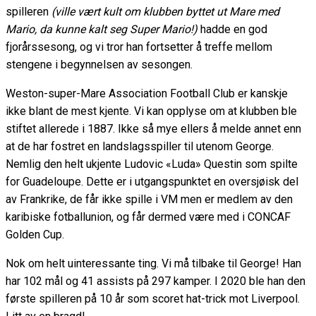
spilleren
(ville vært kult om klubben byttet ut Mare med
Mario, da kunne kalt seg Super Mario!)
hadde en god
fjorårssesong, og vi tror han fortsetter å treffe mellom
stengene i begynnelsen av sesongen.
Weston-super-Mare Association Football Club er kanskje
ikke blant de mest kjente. Vi kan opplyse om at klubben ble
stiftet allerede i 1887. Ikke så mye ellers å melde annet enn
at de har fostret en landslagsspiller til utenom George.
Nemlig den helt ukjente Ludovic «Luda» Questin som spilte
for Guadeloupe. Dette er i utgangspunktet en oversjøisk del
av Frankrike, de får ikke spille i VM men er medlem av den
karibiske fotballunion, og får dermed være med i CONCAF
Golden Cup.
Nok om helt uinteressante ting. Vi må tilbake til George! Han
har 102 mål og 41 assists på 297 kamper. I 2020 ble han den
første spilleren på 10 år som scoret hat-trick mot Liverpool.