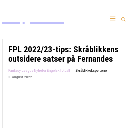
Kampgudien.no
FPL 2022/23-tips: Skråblikkens
outsidere satser på Fernandes
Fantasy League
Nyheter
Engelsk fotball
Skråblikkekspertene
3. august 2022