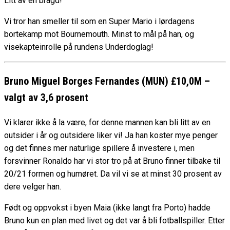
Litt av en bragd!
Vi tror han smeller til som en Super Mario i lørdagens
bortekamp mot Bournemouth. Minst to mål på han, og
visekapteinrolle på rundens Underdoglag!
Bruno Miguel Borges Fernandes (MUN) £10,0M –
valgt av 3,6
prosent
Vi klarer ikke å la være, for denne mannen kan bli litt av en
outsider i år og outsidere liker vi! Ja han koster mye penger
og det finnes mer naturlige spillere å investere i, men
forsvinner Ronaldo har vi stor tro på at Bruno finner tilbake til
20/21 formen og humøret. Da vil vi se at minst 30 prosent av
dere velger han.
Født og oppvokst i byen Maia (ikke langt fra Porto) hadde
Bruno kun en plan med livet og det var å bli fotballspiller. Etter