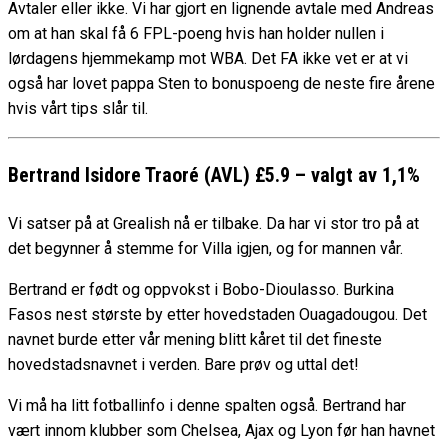
Avtaler eller ikke. Vi har gjort en lignende avtale med Andreas
om at han skal få 6 FPL-poeng hvis han holder nullen i
lørdagens hjemmekamp mot WBA. Det FA ikke vet er at vi
også har lovet pappa Sten to bonuspoeng de neste fire årene
hvis vårt tips slår til.
Bertrand Isidore Traoré
(AVL) £5.9 – valgt av 1,1%
Vi satser på at Grealish nå er tilbake. Da har vi stor tro på at
det begynner å stemme for Villa igjen, og for mannen vår.
Bertrand er født og oppvokst i Bobo-Dioulasso. Burkina
Fasos nest største by etter hovedstaden Ouagadougou. Det
navnet burde etter vår mening blitt kåret til det fineste
hovedstadsnavnet i verden. Bare prøv og uttal det!
Vi må ha litt fotballinfo i denne spalten også. Bertrand har
vært innom klubber som Chelsea, Ajax og Lyon før han havnet