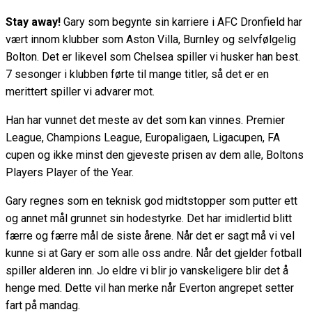
Stay away!
Gary som begynte sin karriere i AFC Dronfield har
vært innom klubber som Aston Villa, Burnley og selvfølgelig
Bolton. Det er likevel som Chelsea spiller vi husker han best.
7 sesonger i klubben førte til mange titler, så det er en
merittert spiller vi advarer mot.
Han har vunnet det meste av det som kan vinnes. Premier
League, Champions League, Europaligaen, Ligacupen, FA
cupen og ikke minst den gjeveste prisen av dem alle, Boltons
Players Player of the Year.
Gary regnes som en teknisk god midtstopper som putter ett
og annet mål grunnet sin hodestyrke. Det har imidlertid blitt
færre og færre mål de siste årene. Når det er sagt må vi vel
kunne si at Gary er som alle oss andre. Når det gjelder fotball
spiller alderen inn. Jo eldre vi blir jo vanskeligere blir det å
henge med. Dette vil han merke når Everton angrepet setter
fart på mandag.