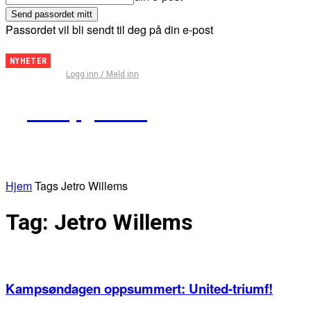
Passordet vil bli sendt til deg på din e-post
Fantasy
NYHETER
Logg inn / Meld inn
Premier
League
Kampguiden
– Tips
for
runde
29
Hjem
Tags
Jetro Willems
Tag: Jetro Willems
Kampsøndagen oppsummert: United-triumf!