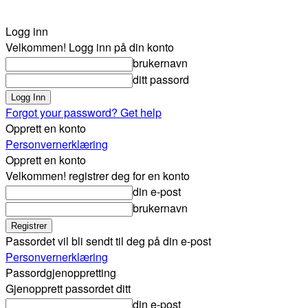
Logg inn
Velkommen! Logg inn på din konto
brukernavn
ditt passord
Forgot your password? Get help
Opprett en konto
Personvernerklæring
Opprett en konto
Velkommen! registrer deg for en konto
din e-post
brukernavn
Passordet vil bli sendt til deg på din e-post
Personvernerklæring
Passordgjenoppretting
Gjenopprett passordet ditt
din e-post