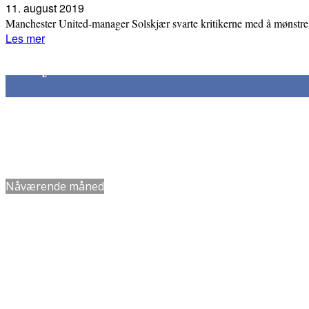
11. august 2019
Manchester United-manager Solskjær svarte kritikerne med å mønstre 
Les mer
Følg oss
305
Følgere
Dato
Navn
Nåværende måned