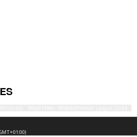
NYHETER
TERMIN
KAMPKART
TABELL
LIVE
VES
MT+01:00)
West Ham - Wolves
Premier League 23/24
GMT+01:00)