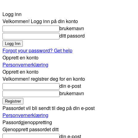
Logg inn
Velkommen! Logg inn på din konto
brukernavn
ditt passord
Forgot your password? Get help
Opprett en konto
Personvernerklæring
Opprett en konto
Velkommen! registrer deg for en konto
din e-post
brukernavn
Passordet vil bli sendt til deg på din e-post
Personvernerklæring
Passordgjenoppretting
Gjenopprett passordet ditt
din e-post