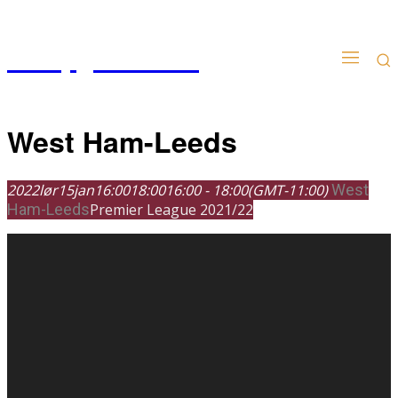
Kampgudien.no
West Ham-Leeds
2022
lør
15
jan
16:00
18:00
16:00 - 18:00
(GMT-11:00)
West
Ham-Leeds
Premier League 2021/22