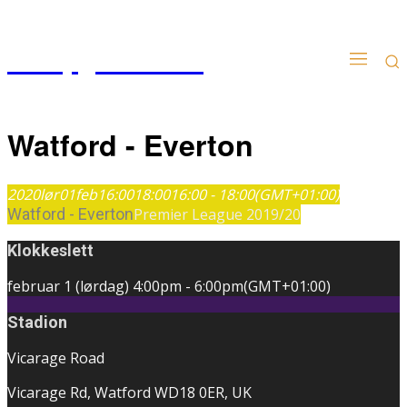
Kampgudien.no
Watford - Everton
2020
lør
01
feb
16:00
18:00
16:00 - 18:00
(GMT+01:00)
Watford - Everton
Premier League 2019/20
Klokkeslett
februar 1 (lørdag)
4:00pm
-
6:00pm
(GMT+01:00)
Stadion
Vicarage Road
Vicarage Rd, Watford WD18 0ER, UK