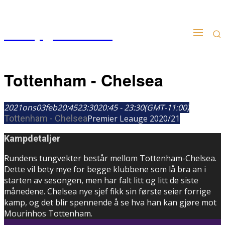
Kampgudien.no
Tottenham - Chelsea
2021
ons
03
feb
20:45
23:30
20:45 - 23:30
(GMT-11:00)
Tottenham - Chelsea
Premier Leauge 2020/21
Kampdetaljer
Rundens tungvekter består mellom Tottenham-Chelsea.
Dette vil bety mye for begge klubbene som lå bra an i
starten av sesongen, men har falt litt og litt de siste
månedene. Chelsea nye sjef fikk sin første seier forrige
kamp, og det blir spennende å se hva han kan gjøre mot
Mourinhos Tottenham.