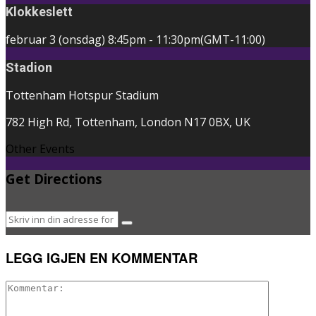
Klokkeslett
februar 3 (onsdag)
8:45pm
-
11:30pm
(GMT-11:00)
Stadion
Tottenham Hotspur Stadium
782 High Rd, Tottenham, London N17 0BX, UK
Other Events
Get Directions
LEGG IGJEN EN KOMMENTAR