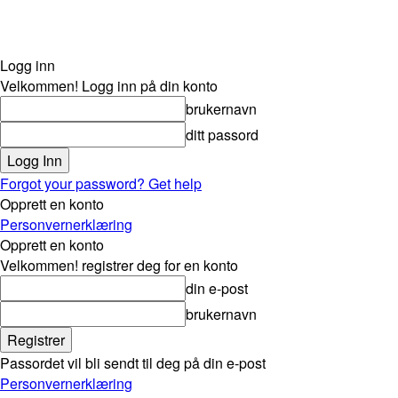
Logg inn
Velkommen! Logg inn på din konto
brukernavn
ditt passord
Forgot your password? Get help
Opprett en konto
Personvernerklæring
Opprett en konto
Velkommen! registrer deg for en konto
din e-post
brukernavn
Passordet vil bli sendt til deg på din e-post
Personvernerklæring