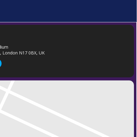
dium
m, London N17 0BX, UK