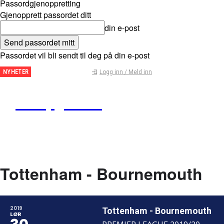
Passordgjenoppretting
Gjenopprett passordet ditt
din e-post
Passordet vil bli sendt til deg på din e-post
Fantasy
Logg inn / Meld inn
NYHETER
Premier
League
Kampguiden
– Tips
for
runde
29
Tottenham - Bournemouth
2019
Tottenham - Bournemouth
LØR