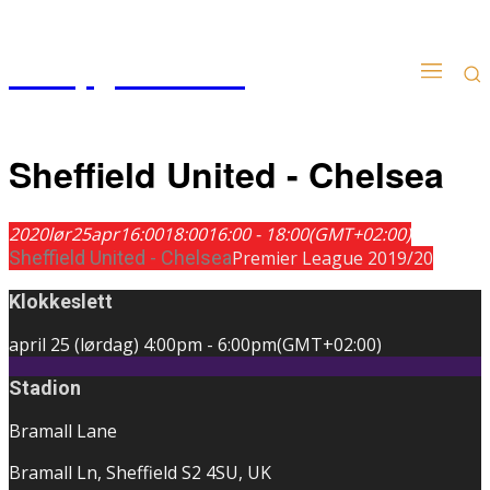
Kampgudien.no
Sheffield United - Chelsea
2020
lør
25
apr
16:00
18:00
16:00 - 18:00
(GMT+02:00)
Sheffield United - Chelsea
Premier League 2019/20
Klokkeslett
april 25 (lørdag)
4:00pm
-
6:00pm
(GMT+02:00)
Stadion
Bramall Lane
Bramall Ln, Sheffield S2 4SU, UK