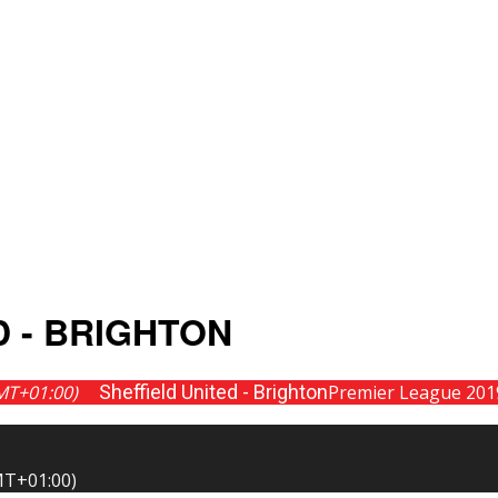
NYHETER
TERMIN
KAMPKART
TABELL
LIVE
D - BRIGHTON
MT+01:00)
Sheffield United - Brighton
Premier League 201
T+01:00)