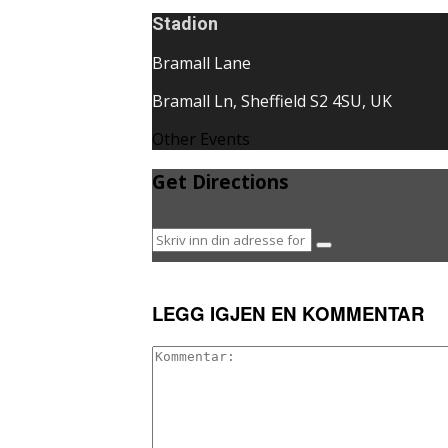
Stadion
Bramall Lane
Bramall Ln, Sheffield S2 4SU, UK
Other Events
Get Directions
LEGG IGJEN EN KOMMENTAR