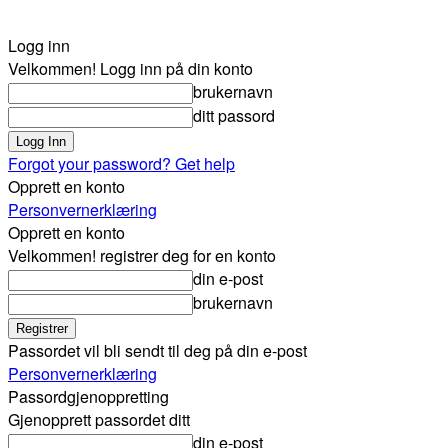
Logg inn
Velkommen! Logg inn på din konto
brukernavn
ditt passord
Forgot your password? Get help
Opprett en konto
Personvernerklæring
Opprett en konto
Velkommen! registrer deg for en konto
din e-post
brukernavn
Passordet vil bli sendt til deg på din e-post
Personvernerklæring
Passordgjenoppretting
Gjenopprett passordet ditt
din e-post