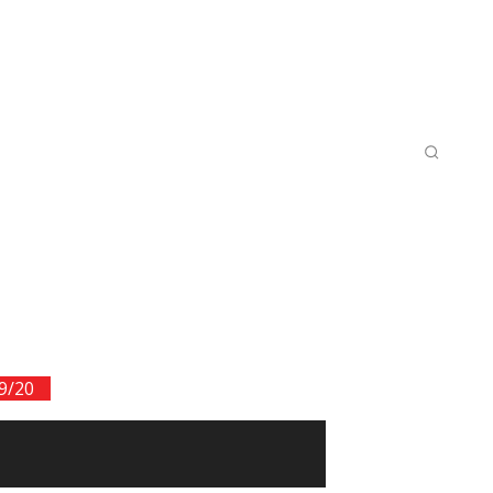
LISTER
KAMPER PÅ TV/STRØMMING
MORE
9/20