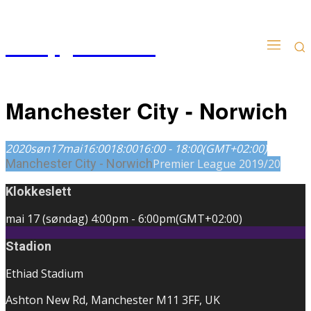
Kampgudien.no
Manchester City - Norwich
2020
søn
17
mai
16:00
18:00
16:00 - 18:00
(GMT+02:00)
Manchester City - Norwich
Premier League 2019/20
Klokkeslett
mai 17 (søndag)
4:00pm
-
6:00pm
(GMT+02:00)
Stadion
Ethiad Stadium
Ashton New Rd, Manchester M11 3FF, UK