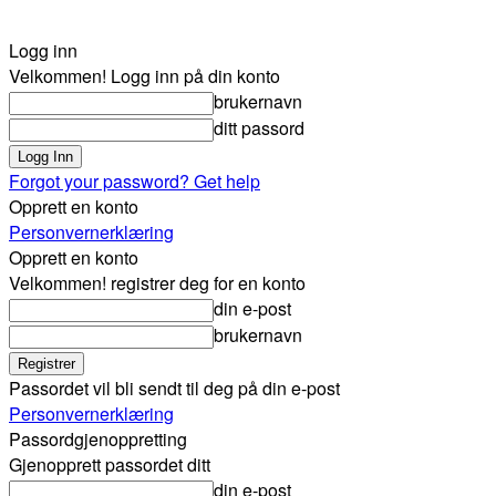
Logg inn
Velkommen! Logg inn på din konto
brukernavn
ditt passord
Forgot your password? Get help
Opprett en konto
Personvernerklæring
Opprett en konto
Velkommen! registrer deg for en konto
din e-post
brukernavn
Passordet vil bli sendt til deg på din e-post
Personvernerklæring
Passordgjenoppretting
Gjenopprett passordet ditt
din e-post