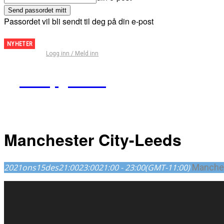
Passordet vil bli sendt til deg på din e-post
Fantasy
NYHETER
Logg inn / Meld inn
Premier
League
Kampguiden
– Tips
for
runde
29
Manchester City-Leeds
2021
ons
15
des
21:00
23:00
21:00 - 23:00
(GMT-11:00)
Manches