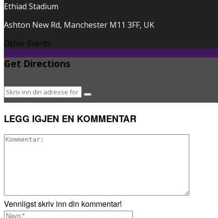
Ethiad Stadium
Ashton New Rd, Manchester M11 3FF, UK
Other Events
Get Directions
LEGG IGJEN EN KOMMENTAR
Vennligst skriv inn din kommentar!