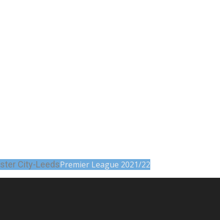
NYHETER
TERMIN
KAMPKART
TABELL
LIVE
ter City-Leeds
Premier League 2021/22