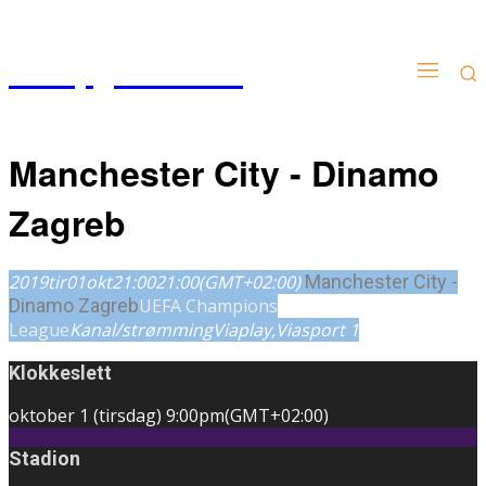
Kampgudien.no
Manchester City - Dinamo
Zagreb
2019
tir
01
okt
21:00
21:00
(GMT+02:00)
Manchester City -
Dinamo Zagreb
UEFA Champions
League
Kanal/strømming
Viaplay,
Viasport 1
Klokkeslett
oktober 1 (tirsdag)
9:00pm
(GMT+02:00)
Stadion