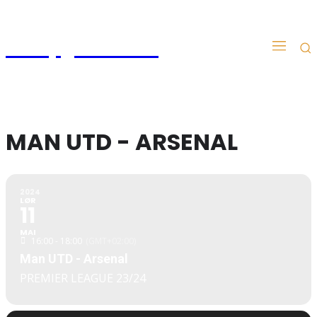
Kampgudien.no
MAN UTD - ARSENAL
2024
LØR
11
MAI
16:00 - 18:00
(GMT+02:00)
Man UTD - Arsenal
PREMIER LEAGUE 23/24