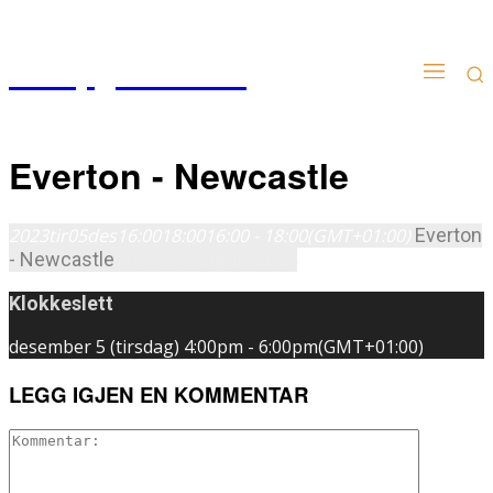
Kampgudien.no
Everton - Newcastle
2023
tir
05
des
16:00
18:00
16:00 - 18:00
(GMT+01:00)
Everton
- Newcastle
Premier League 23/24
Klokkeslett
desember 5 (tirsdag)
4:00pm
-
6:00pm
(GMT+01:00)
LEGG IGJEN EN KOMMENTAR