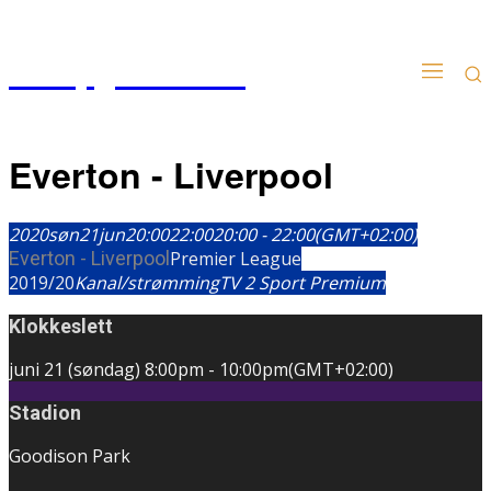
Kampgudien.no
Everton - Liverpool
2020
søn
21
jun
20:00
22:00
20:00 - 22:00
(GMT+02:00)
Everton - Liverpool
Premier League
2019/20
Kanal/strømming
TV 2 Sport Premium
Klokkeslett
juni 21 (søndag)
8:00pm
-
10:00pm
(GMT+02:00)
Stadion
Goodison Park