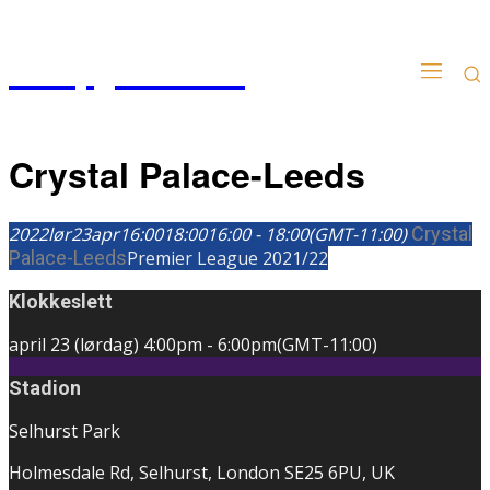
Kampgudien.no
Crystal Palace-Leeds
2022
lør
23
apr
16:00
18:00
16:00 - 18:00
(GMT-11:00)
Crystal
Palace-Leeds
Premier League 2021/22
Klokkeslett
april 23 (lørdag)
4:00pm
-
6:00pm
(GMT-11:00)
Stadion
Selhurst Park
Holmesdale Rd, Selhurst, London SE25 6PU, UK