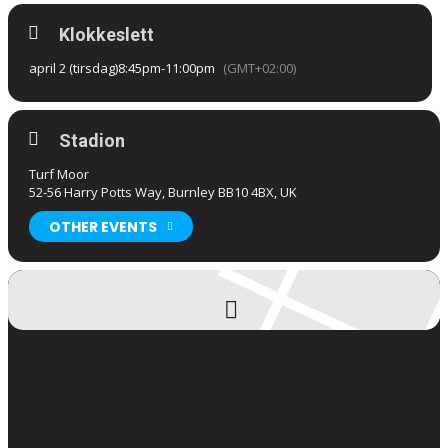
Klokkeslett
april 2 (tirsdag)
8:45pm
-
11:00pm
(GMT+02:00)
Stadion
Turf Moor
52-56 Harry Potts Way, Burnley BB10 4BX, UK
OTHER EVENTS