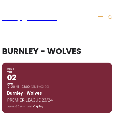
Kampgudien.no
BURNLEY - WOLVES
2024
TIR
02
APR
20:45 - 23:00
(GMT+02:00)
Burnley - Wolves
PREMIER LEAGUE 23/24
Kanal/strømming
Viaplay