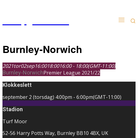
Kampgudien.no
Burnley-Norwich
2021
tor
02
sep
16:00
18:00
16:00 - 18:00
(GMT-11:00)
Burnley-Norwich
Premier League 2021/22
Klokkeslett
september 2 (torsdag)
4:00pm
-
6:00pm
(GMT-11:00)
Stadion
Turf Moor
52-56 Harry Potts Way, Burnley BB10 4BX, UK