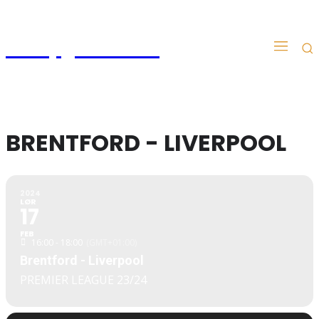
Kampgudien.no
BRENTFORD - LIVERPOOL
2024
LØR
17
FEB
16:00 - 18:00
(GMT+01:00)
Brentford - Liverpool
PREMIER LEAGUE 23/24