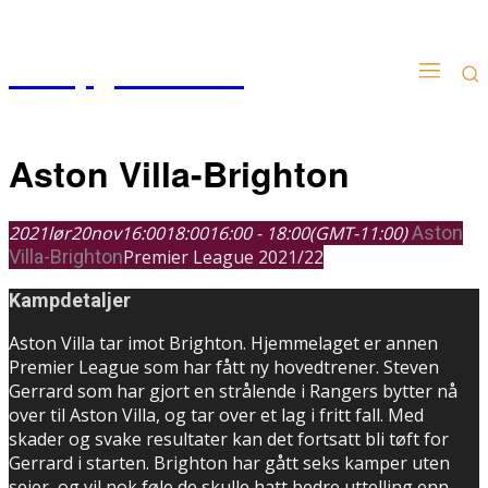
Kampgudien.no
Aston Villa-Brighton
2021
lør
20
nov
16:00
18:00
16:00 - 18:00
(GMT-11:00)
Aston
Villa-Brighton
Premier League 2021/22
Kampdetaljer
Aston Villa tar imot Brighton. Hjemmelaget er annen
Premier League som har fått ny hovedtrener. Steven
Gerrard som har gjort en strålende i Rangers bytter nå
over til Aston Villa, og tar over et lag i fritt fall. Med
skader og svake resultater kan det fortsatt bli tøft for
Gerrard i starten. Brighton har gått seks kamper uten
seier, og vil nok føle de skulle hatt bedre uttelling enn