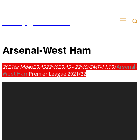
Kampgudien.no
Arsenal-West Ham
2021
tir
14
des
20:45
22:45
20:45 - 22:45
(GMT-11:00)
Arsenal-
West Ham
Premier League 2021/22