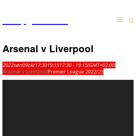
Kampgudien.no
Arsenal v Liverpool
2022
søn
09
okt
17:30
19:15
17:30 - 19:15
(GMT+02:00)
Arsenal v Liverpool
Premier League 2022/23