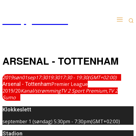
Kampgudien.no
ARSENAL - TOTTENHAM
2019
søn
01
sep
17:30
19:30
17:30 - 19:30
(GMT+02:00)
Arsenal - Tottenham
Premier League
2019/20
Kanal/strømming
TV 2 Sport Premium,
TV 2
Sumo
Klokkeslett
september 1 (søndag)
5:30pm
-
7:30pm
(GMT+02:00)
Stadion