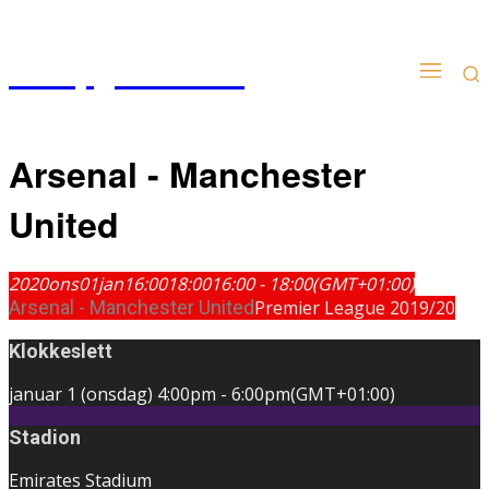
Kampgudien.no
Arsenal - Manchester
United
2020
ons
01
jan
16:00
18:00
16:00 - 18:00
(GMT+01:00)
Arsenal - Manchester United
Premier League 2019/20
Klokkeslett
januar 1 (onsdag)
4:00pm
-
6:00pm
(GMT+01:00)
Stadion
Emirates Stadium