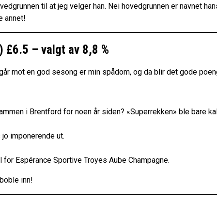
runnen til at jeg velger han. Nei hovedgrunnen er navnet hans Gh
e annet!
£6.5 – valgt av 8,8 %
d går mot en god sesong er min spådom, og da blir det gode poen
ammen i Brentford for noen år siden? «Superrekken» ble bare ka
s jo imponerende ut.
ll for Espérance Sportive Troyes Aube Champagne.
 boble inn!