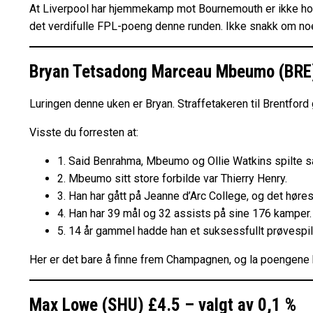
At Liverpool har hjemmekamp mot Bournemouth er ikke hovedg
det verdifulle FPL-poeng denne runden. Ikke snakk om no
Bryan Tetsadong Marceau Mbeumo (BRE) 
Luringen denne uken er Bryan. Straffetakeren til Brentfor
Visste du forresten at:
1. Said Benrahma, Mbeumo og Ollie Watkins spilte s
2. Mbeumo sitt store forbilde var Thierry Henry.
3. Han har gått på Jeanne d’Arc College, og det høre
4. Han har 39 mål og 32 assists på sine 176 kamper.
5. 14 år gammel hadde han et suksessfullt prøvespi
Her er det bare å finne frem Champagnen, og la poengene
Max Lowe (SHU) £4.5 – valgt av 0,1 %