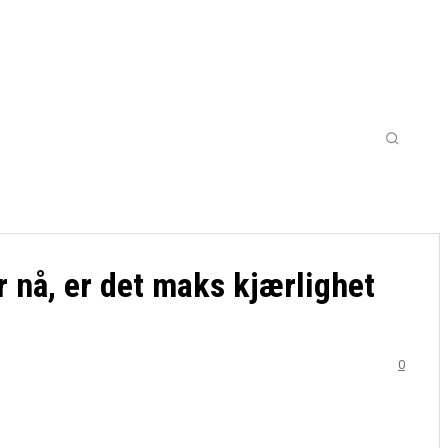
STER
KAMPER PÅ TV/STRØMMING
MORE
r nå, er det maks kjærlighet
0