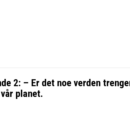
NYHETER
TERMINLI
KAMPKART
TABELL
LIVE
de 2: – Er det noe verden trenge
vår planet.