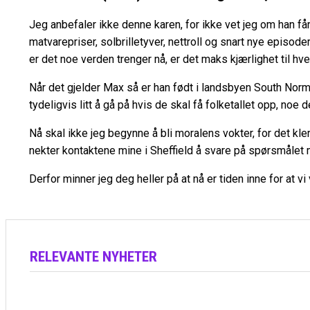
Jeg anbefaler ikke denne karen, for ikke vet jeg om han får 
matvarepriser, solbrilletyver, nettroll og snart nye episod
er det noe verden trenger nå, er det maks kjærlighet til hv
Når det gjelder Max så er han født i landsbyen South Norma
tydeligvis litt å gå på hvis de skal få folketallet opp, noe 
Nå skal ikke jeg begynne å bli moralens vokter, for det kle
nekter kontaktene mine i Sheffield å svare på spørsmålet 
Derfor minner jeg deg heller på at nå er tiden inne for at vi
RELEVANTE NYHETER