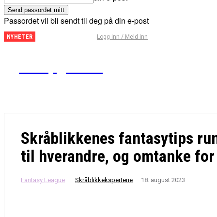
Passordet vil bli sendt til deg på din e-post
Fantasy
Logg inn / Meld inn
NYHETER
Premier
League
Kampguiden
– Tips
for
runde
29
Skråblikkenes fantasytips run
til hverandre, og omtanke for 
Fantasy League
Skråblikkekspertene
18. august 2023