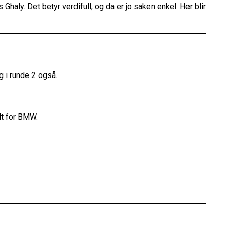
aly. Det betyr verdifull, og da er jo saken enkel. Her blir
g i runde 2 også.
lt for BMW.