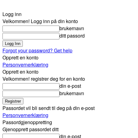
Logg inn
Velkommen! Logg inn på din konto
brukernavn
ditt passord
Forgot your password? Get help
Opprett en konto
Personvernerklæring
Opprett en konto
Velkommen! registrer deg for en konto
din e-post
brukernavn
Passordet vil bli sendt til deg på din e-post
Personvernerklæring
Passordgjenoppretting
Gjenopprett passordet ditt
din e-post