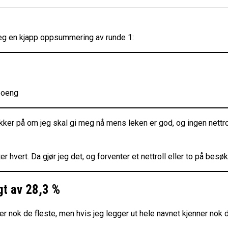
 jeg en kjapp oppsummering av runde 1:
 poeng
usikker på om jeg skal gi meg nå mens leken er god, og ingen net
 hvert. Da gjør jeg det, og forventer et nettroll eller to på besø
gt av 28,3 %
 nok de fleste, men hvis jeg legger ut hele navnet kjenner no