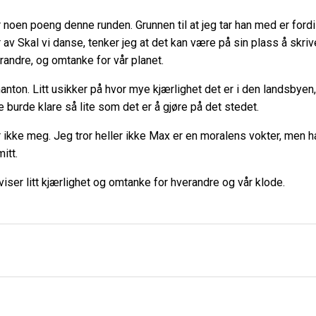
noen poeng denne runden. Grunnen til at jeg tar han med er fordi i
er av Skal vi danse, tenker jeg at det kan være på sin plass å sk
erandre, og omtanke for vår planet.
nton. Litt usikker på hvor mye kjærlighet det er i den landsbyen
de burde klare så lite som det er å gjøre på det stedet.
r ikke meg. Jeg tror heller ikke Max er en moralens vokter, men h
mitt.
 viser litt kjærlighet og omtanke for hverandre og vår klode.