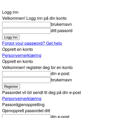
Logg inn
Velkommen! Logg inn på din konto
brukernavn
ditt passord
Forgot your password? Get help
Opprett en konto
Personvernerklæring
Opprett en konto
Velkommen! registrer deg for en konto
din e-post
brukernavn
Passordet vil bli sendt til deg på din e-post
Personvernerklæring
Passordgjenoppretting
Gjenopprett passordet ditt
din e-post