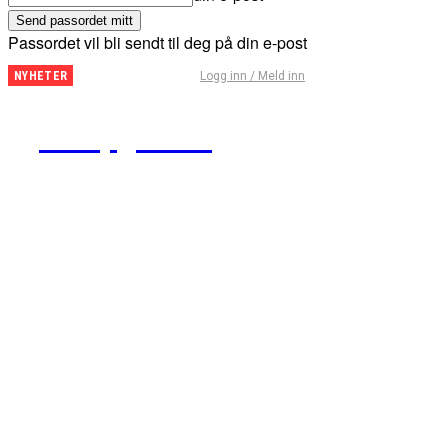
Passordet vil bli sendt til deg på din e-post
Fantasy
Logg inn / Meld inn
NYHETER
Premier
League
Kampguiden
– Tips
for
runde
29