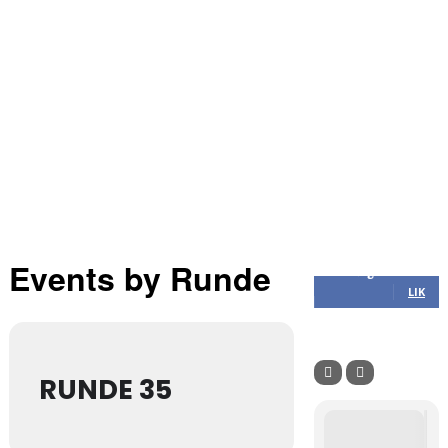
NYHETER
TERMINLI
KAMPKART
TABELL
LIVE
Følg oss
Events by Runde
305
Følgere
LIK
RUNDE 35