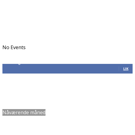
No Events
Følg oss
305
Følgere
LIK
Dato
Navn
Nåværende måned