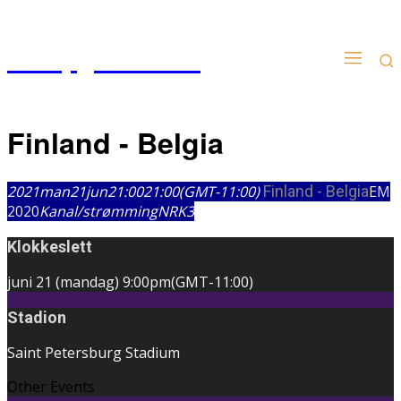
Kampgudien.no
Finland - Belgia
2021
man
21
jun
21:00
21:00
(GMT-11:00)
Finland - Belgia
EM
2020
Kanal/strømming
NRK3
Klokkeslett
juni 21 (mandag)
9:00pm
(GMT-11:00)
Stadion
Saint Petersburg Stadium
Other Events